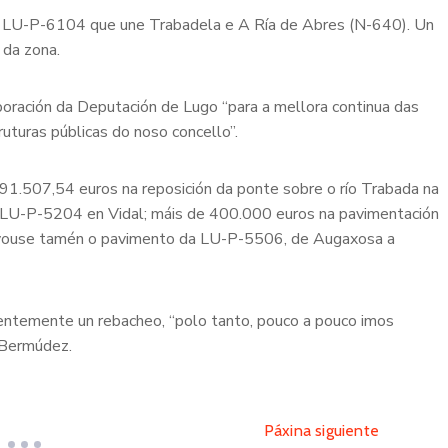
 na LU-P-6104 que une Trabadela e A Ría de Abres (N-640). Un
 da zona.
oración da Deputación de Lugo “para a mellora continua das
ruturas públicas do noso concello”.
91.507,54 euros na reposición da ponte sobre o río Trabada na
a LU-P-5204 en Vidal; máis de 400.000 euros na pavimentación
novouse tamén o pavimento da LU-P-5506, de Augaxosa a
ecentemente un rebacheo, “polo tanto, pouco a pouco imos
a Bermúdez.
Páxina siguiente