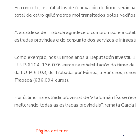
En concreto, os traballos de renovación do firme serán
total de catro quilómetros moi transitados polos veciños
A alcaldesa de Trabada agradece o compromiso e a colab
estradas provincias e do conxunto dos servizos e infraest
Como exemplo, nos últimos anos a Deputación investiu 1
LU-P-6104; 136.076 euros na rehabilitación do firme d
da LU-P-6103, de Trabada, por Fórnea, a Barreiros; re
Trabada (636.094 euros).
Por último, na estrada provincial de Vilaformán fíxose r
mellorando todas as estradas provinciais”, remata Garcí
Página anterior