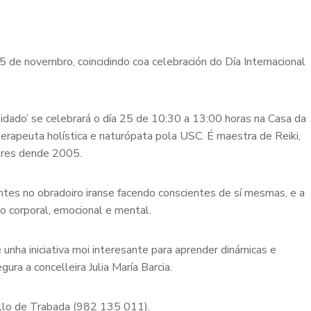
 de novembro, coincidindo coa celebración do Día Internacional
oidado’ se celebrará o día 25 de 10:30 a 13:00 horas na Casa da
erapeuta holística e naturópata pola USC. É maestra de Reiki,
lleres dende 2005.
antes no obradoiro iranse facendo conscientes de sí mesmas, e a
do corporal, emocional e mental.
 unha iniciativa moi interesante para aprender dinámicas e
ura a concelleira Julia María Barcia.
ello de Trabada (982 135 011).