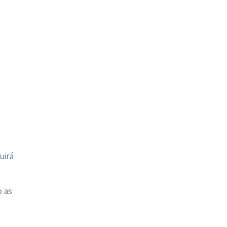
uirá
o as