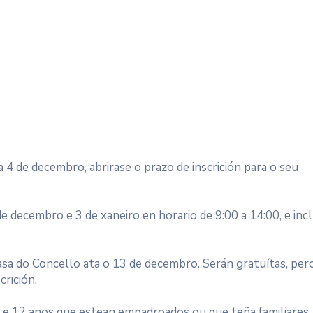
4 de decembro, abrirase o prazo de inscrición para o seu
decembro e 3 de xaneiro en horario de 9:00 a 14:00, e incl
sa do Concello ata o 13 de decembro. Serán gratuítas, per
crición.
e 3 e 12 anos que estean empadroados ou que teña familiares