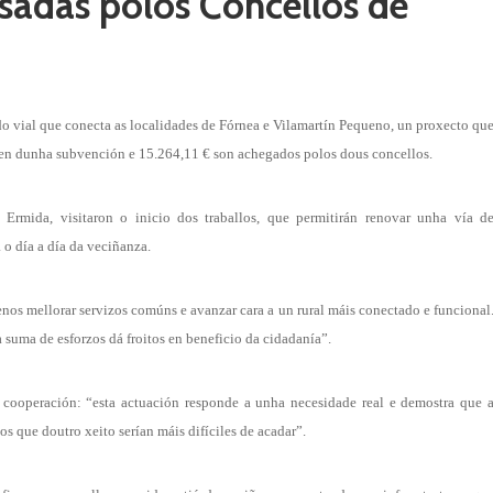
sadas polos Concellos de
do vial que conecta as localidades de Fórnea e Vilamartín Pequeno, un proxecto qu
den dunha subvención e 15.264,11 € son achegados polos dous concellos.
 Ermida, visitaron o inicio dos traballos, que permitirán renovar unha vía d
o día a día da veciñanza.
os mellorar servizos comúns e avanzar cara a un rural máis conectado e funcional
suma de esforzos dá froitos en beneficio da cidadanía”.
 cooperación: “esta actuación responde a unha necesidade real e demostra que 
s que doutro xeito serían máis difíciles de acadar”.