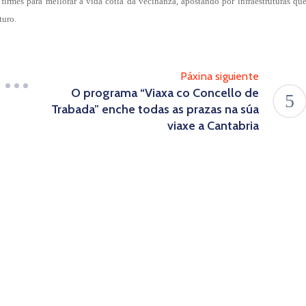
irmes para mellorar a vida cotiá da veciñanza, apostando por infraestruturas qu
turo.
Páxina siguiente
O programa “Viaxa co Concello de
Trabada” enche todas as prazas na súa
viaxe a Cantabria